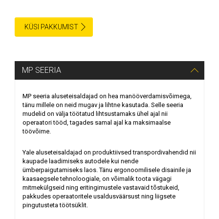
KÜSI PAKKUMIST
MP SEERIA
MP seeria aluseteisaldajad on hea manööverdamisvõimega,
tänu millele on neid mugav ja lihtne kasutada. Selle seeria
mudelid on välja töötatud lihtsustamaks ühel ajal nii
operaatori tööd, tagades samal ajal ka maksimaalse
töövõime.
Yale aluseteisaldajad on produktiivsed transpordivahendid nii
kaupade laadimiseks autodele kui nende
ümberpaigutamiseks laos. Tänu ergonoomilisele disainile ja
kaasaegsele tehnoloogiale, on võimalik toota vägagi
mitmekülgseid ning eritingimustele vastavaid tõstukeid,
pakkudes operaatoritele usaldusväärsust ning liigsete
pingutusteta töötsüklit.