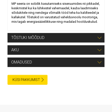
MP seeria on sobilik kasutamiseks siseruumides nii pikkadel,
keskmistel kui ka lühikestel vahemaadel, kauba laadimiseks
sõidukitele ning nendega võimalik tööd teha ka kaldteedel ja
kallakutel. Tõstukid on varustatud vahelduvvoolu mootoriga,
mis tagab energiasäästlikkuse ning madalad hoolduskulud.
TÕSTUKI MÕÕDUD
Pikkus
1622 mm
AKU
Laius
685 mm
a)
48 V / 10 Ah
OMADUSED
Töökoridori laius (alused 1000x1200 mm)
1718 mm
Multifunktsionaalne displei: töötundide näidik, aku laetuse
Töökoridori laius (alused 800x1200 mm)
1758 mm
näidik.
KÜSI PAKKUMIST
Anti-roll-back ehk automaatne seisupidur, mis võimalus
alustada sõitu kallakutel.